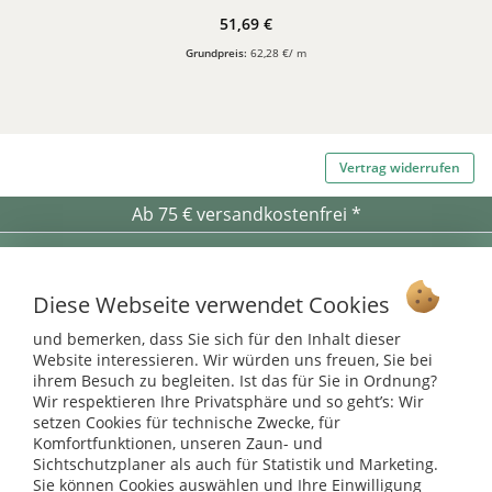
51,69 €
Grundpreis:
62,28 €/ m
Vertrag widerrufen
Ab 75 € versandkostenfrei *
Service Hotline
Shop Service
Diese Webseite verwendet Cookies
und bemerken, dass Sie sich für den Inhalt dieser
Informationen
Website interessieren. Wir würden uns freuen, Sie bei
ihrem Besuch zu begleiten. Ist das für Sie in Ordnung?
Wir respektieren Ihre Privatsphäre und so geht’s: Wir
* bei Paketversand. Alle Preise inkl. gesetzl. Mehrwertsteuer zzgl.
setzen Cookies für technische Zwecke, für
Versandkosten
.
Komfortfunktionen, unseren Zaun- und
Copyright © afp marketing gmbh - Alle Rechte vorbehalten
Sichtschutzplaner als auch für Statistik und Marketing.
Sie können Cookies auswählen und Ihre Einwilligung