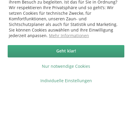
ihrem Besuch zu begleiten. Ist das für Sie in Ordnung?
Wir respektieren Ihre Privatsphäre und so geht’s: Wir
setzen Cookies für technische Zwecke, für
Komfortfunktionen, unseren Zaun- und
Sichtschutzplaner als auch für Statistik und Marketing.
Vertrag widerrufen
Sie können Cookies auswählen und Ihre Einwilligung
jederzeit anpassen.
Mehr Informationen
Ab 75 € versandkostenfrei *
Service Hotline
Geht klar!
Shop Service
Nur notwendige Cookies
Informationen
Individuelle Einstellungen
* bei Paketversand. Alle Preise inkl. gesetzl. Mehrwertsteuer zzgl.
Versandkosten
.
Copyright © afp marketing gmbh - Alle Rechte vorbehalten
Sicher zahlen in unserem Onlineshop