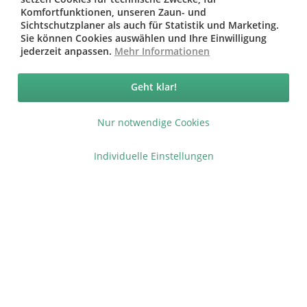
* bei Paketversand. Alle Preise inkl. gesetzl. Mehrwertsteuer zzgl.
Komfortfunktionen, unseren Zaun- und
Versandkosten
.
Sichtschutzplaner als auch für Statistik und Marketing.
Copyright © afp marketing gmbh - Alle Rechte vorbehalten
Sie können Cookies auswählen und Ihre Einwilligung
jederzeit anpassen.
Mehr Informationen
Sicher zahlen in unserem Onlineshop
Geht klar!
Nur notwendige Cookies
Individuelle Einstellungen