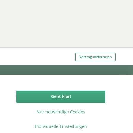
Vertrag widerrufen
ormationen
Geht klar!
elstabmattenzaun
 Bilder
 Preise
Nur notwendige Cookies
nschutzerklärung
ressum
Individuelle Einstellungen