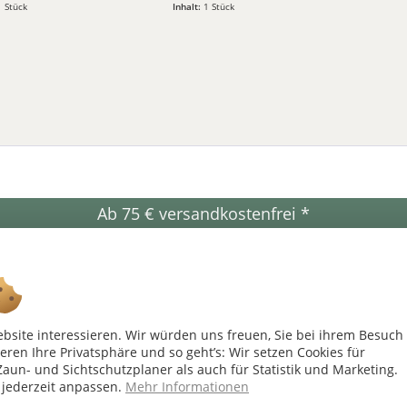
1 Stück
Inhalt:
1 Stück
Ab 75 € versandkostenfrei *
Shop Service
Inf
Vertrag - widerrufen
Dopp
Widerrufsbelehrung
Zaun
ebsite interessieren. Wir würden uns freuen, Sie bei ihrem Besuch
Kontakt zu Zaunmeister
Zaun
ieren Ihre Privatsphäre und so geht’s: Wir setzen Cookies für
Allgemeine Geschäftsbedingungen
Date
aun- und Sichtschutzplaner als auch für Statistik und Marketing.
Versand- und Zahlungsbedingungen
Imp
 jederzeit anpassen.
Mehr Informationen