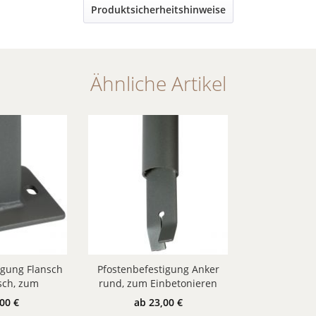
Produktsicherheitshinweise
Ähnliche Artikel
igung Flansch
Pfostenbefestigung Anker
sch, zum
rund, zum Einbetonieren
rauben
00 €
ab 23,00 €