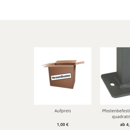
Aufpreis
Pfostenbefest
quadrati
Aufsch
1,00 €
ab 4,