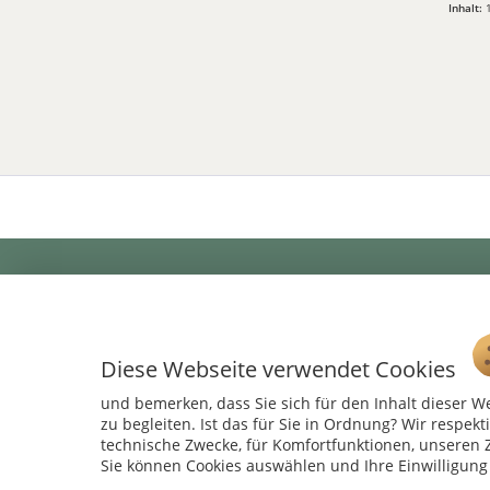
Inhalt:
Service Hotline
Telefonische Unterstützung und Beratung
Diese Webseite verwendet Cookies
unter:
und bemerken, dass Sie sich für den Inhalt dieser W
04241 - 803018-0
zu begleiten. Ist das für Sie in Ordnung? Wir respekt
Montag – Donnerstag: 9:00 h – 16:00 h
technische Zwecke, für Komfortfunktionen, unseren Z
Freitag: 9:00 h - 15:00 h
Sie können Cookies auswählen und Ihre Einwilligung