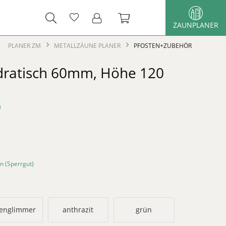
ZAUNPLANER
PLANER ZM
METALLZÄUNE PLANER
PFOSTEN+ZUBEHÖR
dratisch 60mm, Höhe 120
n
n (Sperrgut)
senglimmer
anthrazit
grün