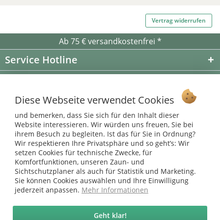
Vertrag widerrufen
Ab 75 € versandkostenfrei *
Service Hotline
Shop Service
Diese Webseite verwendet Cookies
Informationen
und bemerken, dass Sie sich für den Inhalt dieser
Website interessieren. Wir würden uns freuen, Sie bei
* bei Paketversand. Alle Preise inkl. gesetzl. Mehrwertsteuer zzgl.
ihrem Besuch zu begleiten. Ist das für Sie in Ordnung?
Versandkosten
.
Wir respektieren Ihre Privatsphäre und so geht’s: Wir
Copyright © afp marketing gmbh - Alle Rechte vorbehalten
setzen Cookies für technische Zwecke, für
Komfortfunktionen, unseren Zaun- und
Sichtschutzplaner als auch für Statistik und Marketing.
Sie können Cookies auswählen und Ihre Einwilligung
Sicher zahlen in unserem Onlineshop
jederzeit anpassen.
Mehr Informationen
Geht klar!