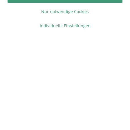
* bei Paketversand. Alle Preise inkl. gesetzl. Mehrwertsteuer zzgl.
Nur notwendige Cookies
Versandkosten
.
Copyright © afp marketing gmbh - Alle Rechte vorbehalten
Individuelle Einstellungen
Sicher zahlen in unserem Onlineshop