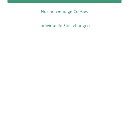
* bei Paketversand. Alle Preise inkl. gesetzl. Mehrwertsteuer zzgl.
Nur notwendige Cookies
Versandkosten
.
Copyright © afp marketing gmbh - Alle Rechte vorbehalten
Individuelle Einstellungen
Sicher zahlen in unserem Onlineshop