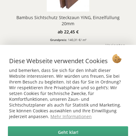
Bambus Sichtschutz Steckzaun YiNG, Einzelfüllung
20mm
ab 22,45 €
Grundpreis:
140,31 €/ m²
Varianten
Diese Webseite verwendet Cookies
und bemerken, dass Sie sich für den Inhalt dieser
Website interessieren. Wir würden uns freuen, Sie bei
Vertrag widerrufen
ihrem Besuch zu begleiten. Ist das für Sie in Ordnung?
Wir respektieren Ihre Privatsphäre und so geht’s: Wir
Ab 75 € versandkostenfrei *
setzen Cookies für technische Zwecke, für
Komfortfunktionen, unseren Zaun- und
Service Hotline
Sichtschutzplaner als auch für Statistik und Marketing.
Sie können Cookies auswählen und Ihre Einwilligung
Shop Service
jederzeit anpassen.
Mehr Informationen
Informationen
Geht klar!