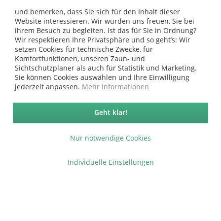
146,49 €
164,00 €
und bemerken, dass Sie sich für den Inhalt dieser
Website interessieren. Wir würden uns freuen, Sie bei
Grundpreis:
180,85 €/ m²
mehrere Größen
ihrem Besuch zu begleiten. Ist das für Sie in Ordnung?
Wir respektieren Ihre Privatsphäre und so geht’s: Wir
setzen Cookies für technische Zwecke, für
Komfortfunktionen, unseren Zaun- und
Sichtschutzplaner als auch für Statistik und Marketing.
Sie können Cookies auswählen und Ihre Einwilligung
Vertrag widerrufen
jederzeit anpassen.
Mehr Informationen
Ab 75 € versandkostenfrei *
Geht klar!
Service Hotline
Nur notwendige Cookies
Shop Service
Individuelle Einstellungen
Informationen
* bei Paketversand. Alle Preise inkl. gesetzl. Mehrwertsteuer zzgl.
Versandkosten
.
Copyright © afp marketing gmbh - Alle Rechte vorbehalten