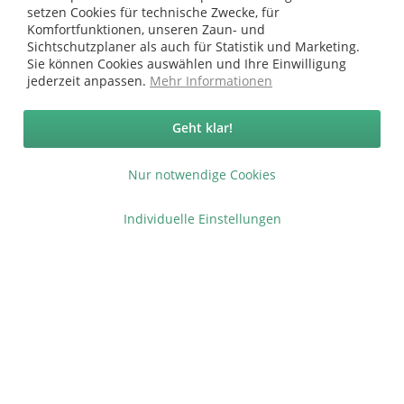
setzen Cookies für technische Zwecke, für
Komfortfunktionen, unseren Zaun- und
Vertrag widerrufen
Sichtschutzplaner als auch für Statistik und Marketing.
Sie können Cookies auswählen und Ihre Einwilligung
Ab 75 € versandkostenfrei *
jederzeit anpassen.
Mehr Informationen
Service Hotline
Geht klar!
Shop Service
Nur notwendige Cookies
Informationen
Individuelle Einstellungen
* bei Paketversand. Alle Preise inkl. gesetzl. Mehrwertsteuer zzgl.
Versandkosten
.
Copyright © afp marketing gmbh - Alle Rechte vorbehalten
Sicher zahlen in unserem Onlineshop