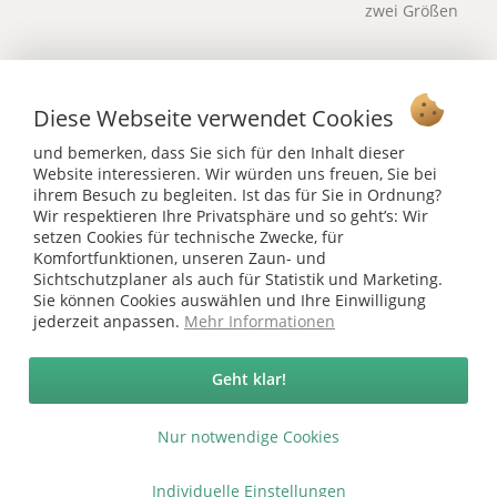
zwei Größen
Diese Webseite verwendet Cookies
Vertrag widerrufen
und bemerken, dass Sie sich für den Inhalt dieser
Website interessieren. Wir würden uns freuen, Sie bei
Ab 75 € versandkostenfrei *
ihrem Besuch zu begleiten. Ist das für Sie in Ordnung?
Service Hotline
Wir respektieren Ihre Privatsphäre und so geht’s: Wir
setzen Cookies für technische Zwecke, für
Komfortfunktionen, unseren Zaun- und
Shop Service
Sichtschutzplaner als auch für Statistik und Marketing.
Sie können Cookies auswählen und Ihre Einwilligung
Informationen
jederzeit anpassen.
Mehr Informationen
* bei Paketversand. Alle Preise inkl. gesetzl. Mehrwertsteuer zzgl.
Geht klar!
Versandkosten
.
Copyright © afp marketing gmbh - Alle Rechte vorbehalten
Nur notwendige Cookies
Individuelle Einstellungen
Sicher zahlen in unserem Onlineshop