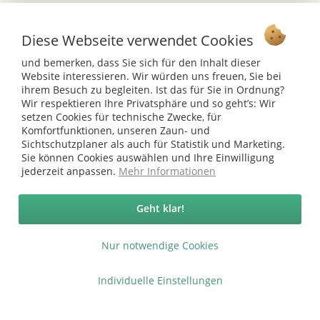
Vertrag widerrufen
Diese Webseite verwendet Cookies
Ab 75 € versandkostenfrei *
und bemerken, dass Sie sich für den Inhalt dieser
Website interessieren. Wir würden uns freuen, Sie bei
Service Hotline
ihrem Besuch zu begleiten. Ist das für Sie in Ordnung?
Wir respektieren Ihre Privatsphäre und so geht’s: Wir
Shop Service
setzen Cookies für technische Zwecke, für
Komfortfunktionen, unseren Zaun- und
Sichtschutzplaner als auch für Statistik und Marketing.
Informationen
Sie können Cookies auswählen und Ihre Einwilligung
jederzeit anpassen.
Mehr Informationen
* bei Paketversand. Alle Preise inkl. gesetzl. Mehrwertsteuer zzgl.
Versandkosten
.
Geht klar!
Copyright © afp marketing gmbh - Alle Rechte vorbehalten
Nur notwendige Cookies
Sicher zahlen in unserem Onlineshop
Individuelle Einstellungen