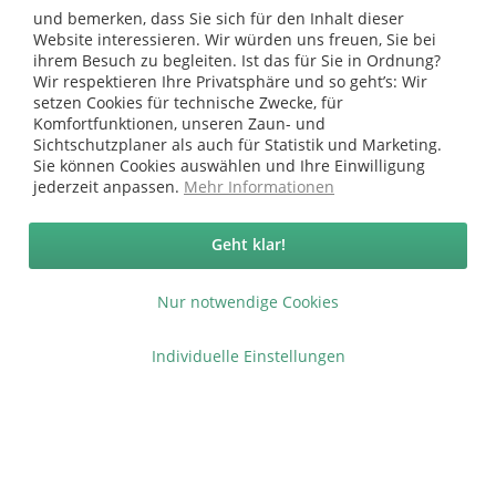
ab 134,99 €
149,95 €
und bemerken, dass Sie sich für den Inhalt dieser
Grundpreis:
83,33 €/ m²
Website interessieren. Wir würden uns freuen, Sie bei
ihrem Besuch zu begleiten. Ist das für Sie in Ordnung?
Wir respektieren Ihre Privatsphäre und so geht’s: Wir
setzen Cookies für technische Zwecke, für
Komfortfunktionen, unseren Zaun- und
Sichtschutzplaner als auch für Statistik und Marketing.
Sie können Cookies auswählen und Ihre Einwilligung
Vertrag widerrufen
jederzeit anpassen.
Mehr Informationen
Ab 75 € versandkostenfrei *
Geht klar!
Service Hotline
Nur notwendige Cookies
Shop Service
Informationen
Individuelle Einstellungen
* bei Paketversand. Alle Preise inkl. gesetzl. Mehrwertsteuer zzgl.
Versandkosten
.
Copyright © afp marketing gmbh - Alle Rechte vorbehalten