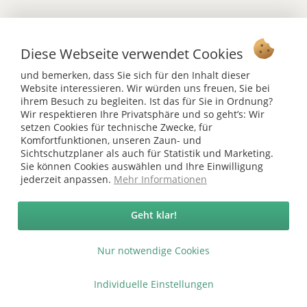
Diese Webseite verwendet Cookies
Vertrag widerrufen
und bemerken, dass Sie sich für den Inhalt dieser
Ab 75 € versandkostenfrei *
Website interessieren. Wir würden uns freuen, Sie bei
ihrem Besuch zu begleiten. Ist das für Sie in Ordnung?
Service Hotline
Wir respektieren Ihre Privatsphäre und so geht’s: Wir
setzen Cookies für technische Zwecke, für
Shop Service
Komfortfunktionen, unseren Zaun- und
Sichtschutzplaner als auch für Statistik und Marketing.
Informationen
Sie können Cookies auswählen und Ihre Einwilligung
jederzeit anpassen.
Mehr Informationen
* bei Paketversand. Alle Preise inkl. gesetzl. Mehrwertsteuer zzgl.
Versandkosten
.
Geht klar!
Copyright © afp marketing gmbh - Alle Rechte vorbehalten
Nur notwendige Cookies
Sicher zahlen in unserem Onlineshop
Individuelle Einstellungen