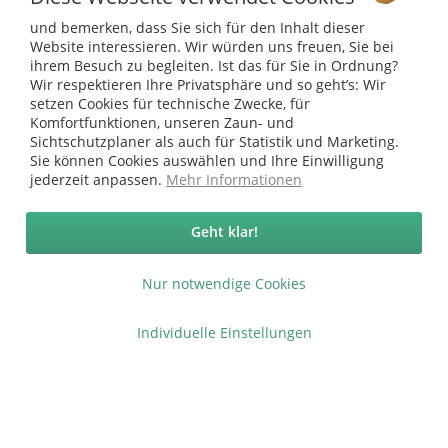
ab 149,95 €
169,00 €
und bemerken, dass Sie sich für den Inhalt dieser
Website interessieren. Wir würden uns freuen, Sie bei
Inhalt:
1 m
ihrem Besuch zu begleiten. Ist das für Sie in Ordnung?
Wir respektieren Ihre Privatsphäre und so geht’s: Wir
setzen Cookies für technische Zwecke, für
Komfortfunktionen, unseren Zaun- und
Sichtschutzplaner als auch für Statistik und Marketing.
Sie können Cookies auswählen und Ihre Einwilligung
Vertrag widerrufen
jederzeit anpassen.
Mehr Informationen
Ab 75 € versandkostenfrei *
Geht klar!
Service Hotline
Nur notwendige Cookies
Shop Service
Individuelle Einstellungen
Informationen
* bei Paketversand. Alle Preise inkl. gesetzl. Mehrwertsteuer zzgl.
Versandkosten
.
Copyright © afp marketing gmbh - Alle Rechte vorbehalten