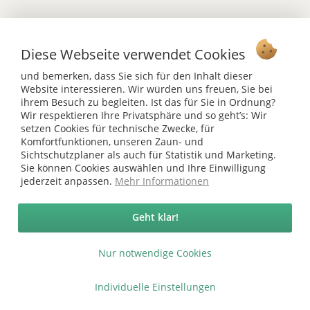
Diese Webseite verwendet Cookies
Vertrag widerrufen
und bemerken, dass Sie sich für den Inhalt dieser
Ab 75 € versandkostenfrei *
Website interessieren. Wir würden uns freuen, Sie bei
ihrem Besuch zu begleiten. Ist das für Sie in Ordnung?
Service Hotline
Wir respektieren Ihre Privatsphäre und so geht’s: Wir
setzen Cookies für technische Zwecke, für
Shop Service
Komfortfunktionen, unseren Zaun- und
Sichtschutzplaner als auch für Statistik und Marketing.
Informationen
Sie können Cookies auswählen und Ihre Einwilligung
jederzeit anpassen.
Mehr Informationen
* bei Paketversand. Alle Preise inkl. gesetzl. Mehrwertsteuer zzgl.
Versandkosten
.
Geht klar!
Copyright © afp marketing gmbh - Alle Rechte vorbehalten
Nur notwendige Cookies
Sicher zahlen in unserem Onlineshop
Individuelle Einstellungen