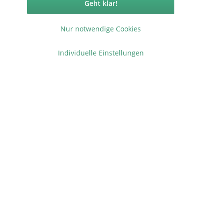
Geht klar!
Nur notwendige Cookies
Individuelle Einstellungen
Vertrag widerrufen
ormationen
elstabmattenzaun
 Bilder
 Preise
nschutzerklärung
ressum