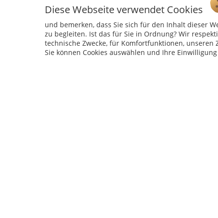
Diese Webseite verwendet Cookies
und bemerken, dass Sie sich für den Inhalt dieser W
zu begleiten. Ist das für Sie in Ordnung? Wir respekt
technische Zwecke, für Komfortfunktionen, unseren Z
Sie können Cookies auswählen und Ihre Einwilligung
Service Hotline
Telefonische Unterstützung und Beratung
unter:
04241 - 803018-0
Montag – Donnerstag: 9:00 h – 16:00 h
Freitag: 9:00 h - 15:00 h