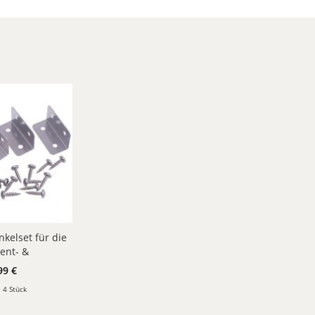
nkelset für die
ent- &
verbindung
99 €
:
4 Stück