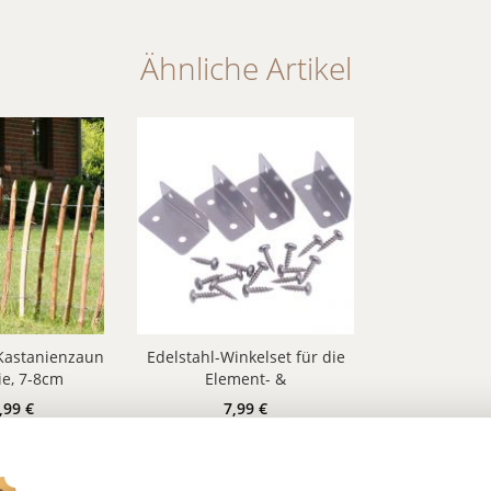
Ähnliche Artikel
Kastanienzaun
Edelstahl-Winkelset für die
e, 7-8cm
Element- &
bstand
Pfostenverbindung
,99 €
7,99 €
:
20 €/ m
Inhalt:
4 Stück
ehrere Höhen