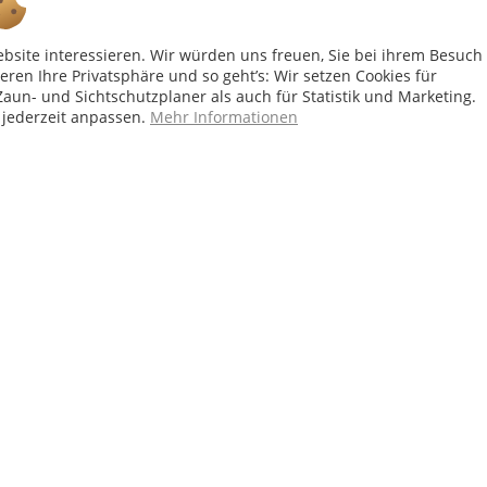
ebsite interessieren. Wir würden uns freuen, Sie bei ihrem Besuch
ieren Ihre Privatsphäre und so geht’s: Wir setzen Cookies für
aun- und Sichtschutzplaner als auch für Statistik und Marketing.
 jederzeit anpassen.
Mehr Informationen
Ab 75 € versandkostenfrei *
Shop Service
Inf
Vertrag - widerrufen
Dopp
Widerrufsbelehrung
Zaun
Kontakt zu Zaunmeister
Zaun
Allgemeine Geschäftsbedingungen
Date
Versand- und Zahlungsbedingungen
Imp