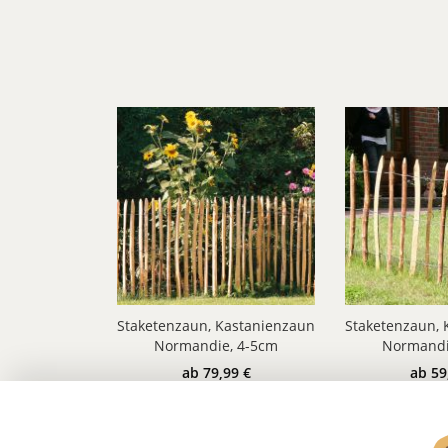
Staketenzaun, Kastanienzaun
Staketenzaun, 
Normandie, 4-5cm
Normandi
Lattenabstand
Lattena
ab 79,99 €
ab 59
Grundpreis:
26,66 €/ m
Grundpreis
mehrere Höhen
m