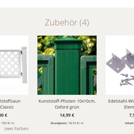
Zubehör (4)
tstoffzaun
Kunststoff-Pfosten 10x10cm,
Edelstahl-Wi
Classic
Oxford grün
Elem
Pfosten
00 €
14,99 €
7,
:
156 €/ m
Grundpreis:
18,74 €/ m
Inhalt
zwei Farben