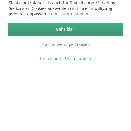
Sichtschutzplaner als auch für Statistik und Marketing.
Copyright © afp marketing gmbh - Alle Rechte vorbehalten
Sie können Cookies auswählen und Ihre Einwilligung
jederzeit anpassen.
Mehr Informationen
Sicher zahlen in unserem Onlineshop
Geht klar!
Nur notwendige Cookies
Individuelle Einstellungen