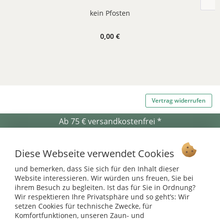
kein Pfosten
0,00 €
Vertrag widerrufen
Ab 75 € versandkostenfrei *
Service Hotline
Diese Webseite verwendet Cookies
Shop Service
und bemerken, dass Sie sich für den Inhalt dieser
Website interessieren. Wir würden uns freuen, Sie bei
Informationen
ihrem Besuch zu begleiten. Ist das für Sie in Ordnung?
Wir respektieren Ihre Privatsphäre und so geht’s: Wir
setzen Cookies für technische Zwecke, für
* bei Paketversand. Alle Preise inkl. gesetzl. Mehrwertsteuer zzgl.
Versandkosten
.
Komfortfunktionen, unseren Zaun- und