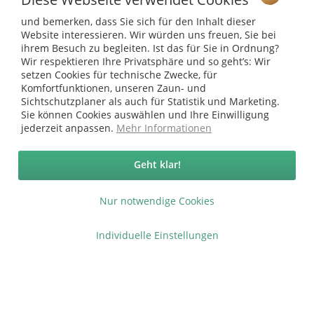
Ab 75 € versandkostenfrei *
und bemerken, dass Sie sich für den Inhalt dieser
Service Hotline
Website interessieren. Wir würden uns freuen, Sie bei
ihrem Besuch zu begleiten. Ist das für Sie in Ordnung?
Shop Service
Wir respektieren Ihre Privatsphäre und so geht’s: Wir
setzen Cookies für technische Zwecke, für
Informationen
Komfortfunktionen, unseren Zaun- und
Sichtschutzplaner als auch für Statistik und Marketing.
Sie können Cookies auswählen und Ihre Einwilligung
* bei Paketversand. Alle Preise inkl. gesetzl. Mehrwertsteuer zzgl.
jederzeit anpassen.
Mehr Informationen
Versandkosten
.
Copyright © afp marketing gmbh - Alle Rechte vorbehalten
Geht klar!
Nur notwendige Cookies
Sicher zahlen in unserem Onlineshop
Individuelle Einstellungen