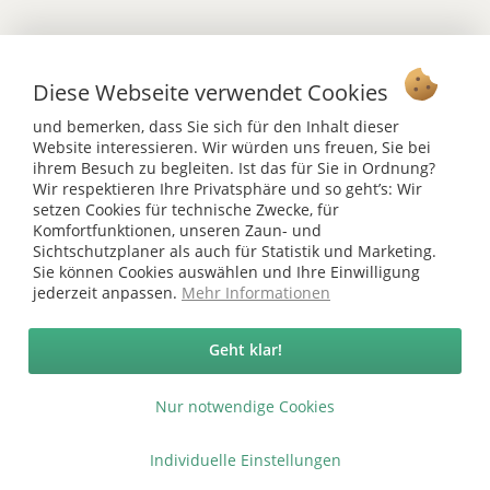
Diese Webseite verwendet Cookies
Vertrag widerrufen
und bemerken, dass Sie sich für den Inhalt dieser
Ab 75 € versandkostenfrei *
Website interessieren. Wir würden uns freuen, Sie bei
ihrem Besuch zu begleiten. Ist das für Sie in Ordnung?
Service Hotline
Wir respektieren Ihre Privatsphäre und so geht’s: Wir
setzen Cookies für technische Zwecke, für
Shop Service
Komfortfunktionen, unseren Zaun- und
Sichtschutzplaner als auch für Statistik und Marketing.
Informationen
Sie können Cookies auswählen und Ihre Einwilligung
jederzeit anpassen.
Mehr Informationen
* bei Paketversand. Alle Preise inkl. gesetzl. Mehrwertsteuer zzgl.
Versandkosten
.
Geht klar!
Copyright © afp marketing gmbh - Alle Rechte vorbehalten
Nur notwendige Cookies
Sicher zahlen in unserem Onlineshop
Individuelle Einstellungen