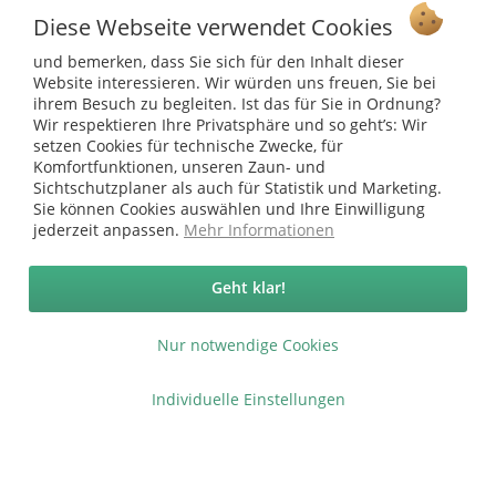
Diese Webseite verwendet Cookies
Ab 75 € versandkostenfrei *
und bemerken, dass Sie sich für den Inhalt dieser
Service Hotline
Website interessieren. Wir würden uns freuen, Sie bei
ihrem Besuch zu begleiten. Ist das für Sie in Ordnung?
Wir respektieren Ihre Privatsphäre und so geht’s: Wir
Shop Service
setzen Cookies für technische Zwecke, für
Komfortfunktionen, unseren Zaun- und
Informationen
Sichtschutzplaner als auch für Statistik und Marketing.
Sie können Cookies auswählen und Ihre Einwilligung
jederzeit anpassen.
Mehr Informationen
* bei Paketversand. Alle Preise inkl. gesetzl. Mehrwertsteuer zzgl.
Versandkosten
.
Copyright © afp marketing gmbh - Alle Rechte vorbehalten
Geht klar!
Nur notwendige Cookies
Sicher zahlen in unserem Onlineshop
Individuelle Einstellungen