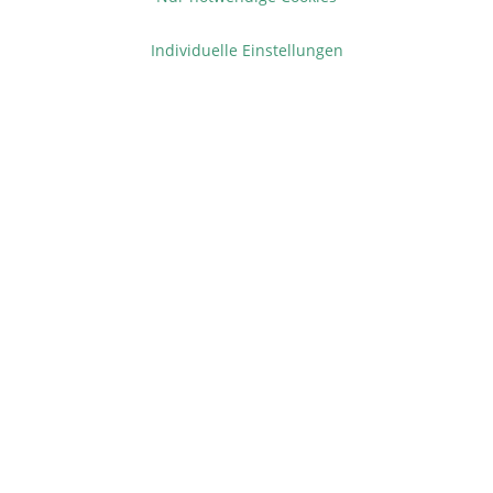
Copyright © afp marketing gmbh - Alle Rechte vorbehalten
Individuelle Einstellungen
Sicher zahlen in unserem Onlineshop