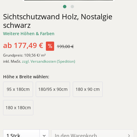
Sichtschutzwand Holz, Nostalgie
schwarz
Weitere Höhen & Farben
ab 177,49 €
199,00 €
Grundpreis:
109,56 €/ m²
inkl. MwSt.
zzgl. Versandkosten (Spedition)
Höhe x Breite wählen:
95 x 180cm
180/95 x 90cm
180 x 90 cm
180 x 180cm
In den
Warenkorb