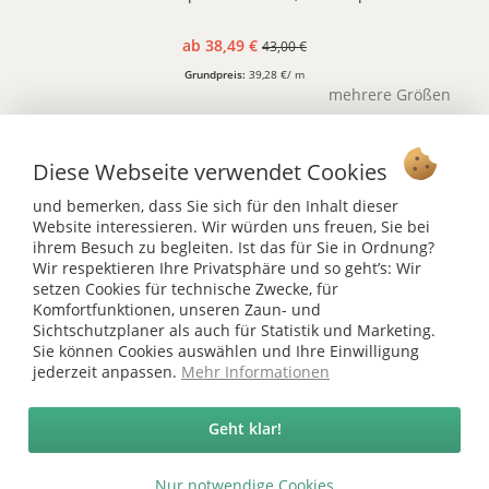
ab 38,49 €
43,00 €
Grundpreis:
39,28 €/ m
mehrere Größen
Diese Webseite verwendet Cookies
und bemerken, dass Sie sich für den Inhalt dieser
Vertrag widerrufen
Website interessieren. Wir würden uns freuen, Sie bei
ihrem Besuch zu begleiten. Ist das für Sie in Ordnung?
Ab 75 € versandkostenfrei *
Wir respektieren Ihre Privatsphäre und so geht’s: Wir
setzen Cookies für technische Zwecke, für
Service Hotline
Komfortfunktionen, unseren Zaun- und
Sichtschutzplaner als auch für Statistik und Marketing.
Shop Service
Sie können Cookies auswählen und Ihre Einwilligung
jederzeit anpassen.
Mehr Informationen
Informationen
Geht klar!
* bei Paketversand. Alle Preise inkl. gesetzl. Mehrwertsteuer zzgl.
Versandkosten
.
Nur notwendige Cookies