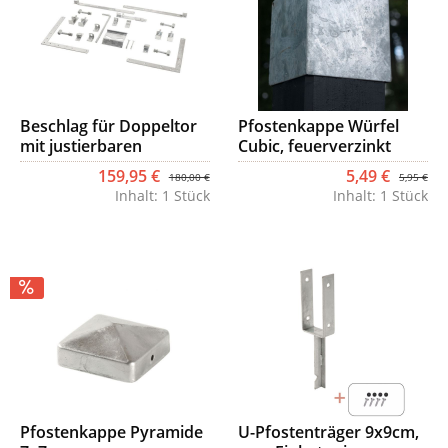
Beschlag für Doppeltor
Pfostenkappe Würfel
mit justierbaren
Cubic, feuerverzinkt
Scharnieren
159,95 €
5,49 €
180,00 €
5,95 €
Inhalt:
1 Stück
Inhalt:
1 Stück
Pfostenkappe Pyramide
U-Pfostenträger 9x9cm,