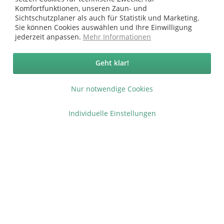
Komfortfunktionen, unseren Zaun- und
Sichtschutzplaner als auch für Statistik und Marketing.
Sie können Cookies auswählen und Ihre Einwilligung
jederzeit anpassen.
Mehr Informationen
Geht klar!
Schraubenset
Pfostenkappe Classic
Nur notwendige Cookies
Befestigung von Pfosten
9x9cm
an Pfostenträger,
2,99 €
3,69 €
Individuelle Einstellungen
3,25 €
3,75 €
rostfrei
Inhalt:
4 Stück
Inhalt:
1 Stück
mehrere Farben