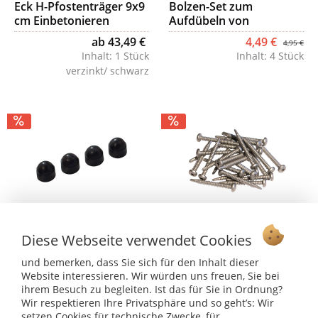
Eck H-Pfostenträger 9x9
Bolzen-Set zum
cm Einbetonieren
Aufdübeln von
Pfostenträger auf
ab 43,49 €
4,49 €
4,95 €
Fundament
Inhalt:
1 Stück
Inhalt:
4 Stück
verzinkt/ schwarz
Schutzkappen für
Schrauben zur Montage,
Bolzen-Set
24 Stück
Diese Webseite verwendet Cookies
Bodenmontage, schwarz
3,69 €
ab 7,49 €
3,95 €
7,95 €
und bemerken, dass Sie sich für den Inhalt dieser
Inhalt:
4 Stück
Inhalt:
24 Stück
Website interessieren. Wir würden uns freuen, Sie bei
Stahl/Holz/WPC
ihrem Besuch zu begleiten. Ist das für Sie in Ordnung?
Wir respektieren Ihre Privatsphäre und so geht’s: Wir
setzen Cookies für technische Zwecke, für