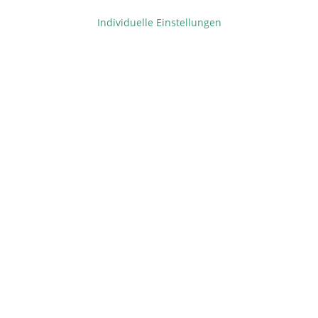
Individuelle Einstellungen
Pfostenset Toranlage
Pfostenset Toranlage
rund, H: 150cm
quadratisch, H: 150cm
ab 328,00 €
ab 420,00 €
Inhalt:
1 Set
Inhalt:
1 Set