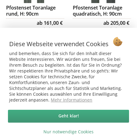
Pfostenset Toranlage
Pfostenset Toranlage
rund, H: 90cm
quadratisch, H: 90cm
ab 161,00 €
ab 205,00 €
Inhalt:
1 Set
Inhalt:
1 Set
Diese Webseite verwendet Cookies
und bemerken, dass Sie sich für den Inhalt dieser
Website interessieren. Wir würden uns freuen, Sie bei
ihrem Besuch zu begleiten. Ist das für Sie in Ordnung?
Wir respektieren Ihre Privatsphäre und so geht’s: Wir
setzen Cookies für technische Zwecke, für
Komfortfunktionen, unseren Zaun- und
Sichtschutzplaner als auch für Statistik und Marketing.
Sie können Cookies auswählen und Ihre Einwilligung
jederzeit anpassen.
Mehr Informationen
Pfostenset Toranlage
Pfostenset Toranlage
rund, H: 120cm
quadratisch, H: 120cm
Geht klar!
ab 191,00 €
ab 242,00 €
Inhalt:
1 Set
Inhalt:
1 Set
Nur notwendige Cookies