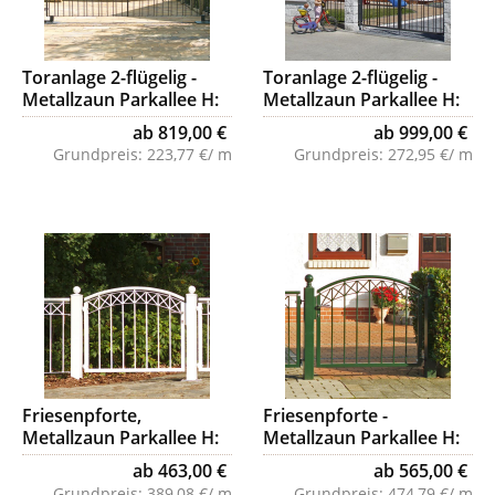
Toranlage 2-flügelig -
Toranlage 2-flügelig -
Metallzaun Parkallee H:
Metallzaun Parkallee H:
120cm
150cm
ab 819,00 €
ab 999,00 €
Grundpreis:
223,77 €/ m
Grundpreis:
272,95 €/ m
Friesenpforte,
Friesenpforte -
Metallzaun Parkallee H:
Metallzaun Parkallee H:
90 cm
120cm
ab 463,00 €
ab 565,00 €
Grundpreis:
389,08 €/ m
Grundpreis:
474,79 €/ m