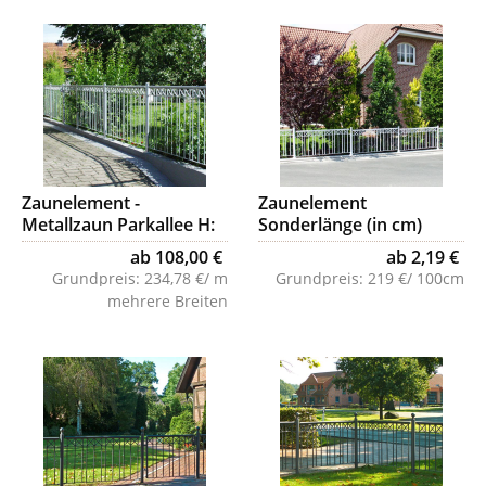
Zaunelement -
Zaunelement
Metallzaun Parkallee H:
Sonderlänge (in cm)
150cm
Parkallee, H: 90cm
ab 108,00 €
ab 2,19 €
Grundpreis:
234,78 €/ m
Grundpreis:
219 €/ 100cm
mehrere Breiten