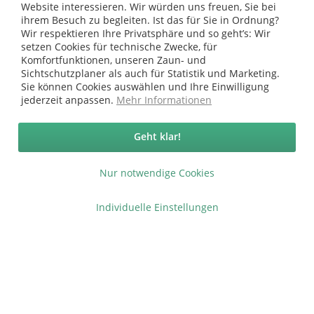
Website interessieren. Wir würden uns freuen, Sie bei
Shop Service
ihrem Besuch zu begleiten. Ist das für Sie in Ordnung?
Wir respektieren Ihre Privatsphäre und so geht’s: Wir
Informationen
setzen Cookies für technische Zwecke, für
Komfortfunktionen, unseren Zaun- und
Sichtschutzplaner als auch für Statistik und Marketing.
* bei Paketversand. Alle Preise inkl. gesetzl. Mehrwertsteuer zzgl.
Sie können Cookies auswählen und Ihre Einwilligung
Versandkosten
.
jederzeit anpassen.
Mehr Informationen
Copyright © afp marketing gmbh - Alle Rechte vorbehalten
Geht klar!
Sicher zahlen in unserem Onlineshop
Nur notwendige Cookies
Individuelle Einstellungen