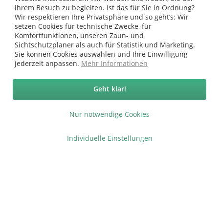
Shop Service
ihrem Besuch zu begleiten. Ist das für Sie in Ordnung?
Wir respektieren Ihre Privatsphäre und so geht’s: Wir
Informationen
setzen Cookies für technische Zwecke, für
Komfortfunktionen, unseren Zaun- und
Sichtschutzplaner als auch für Statistik und Marketing.
* bei Paketversand. Alle Preise inkl. gesetzl. Mehrwertsteuer zzgl.
Sie können Cookies auswählen und Ihre Einwilligung
Versandkosten
.
jederzeit anpassen.
Mehr Informationen
Copyright © afp marketing gmbh - Alle Rechte vorbehalten
Geht klar!
Sicher zahlen in unserem Onlineshop
Nur notwendige Cookies
Individuelle Einstellungen