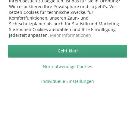
ihrem Besuch zu begleiten. Ist das für Sie in Ordnung?
Wir respektieren Ihre Privatsphäre und so geht’s: Wir
setzen Cookies für technische Zwecke, für
Komfortfunktionen, unseren Zaun- und
Sichtschutzplaner als auch für Statistik und Marketing.
Vertrag widerrufen
Sie können Cookies auswählen und Ihre Einwilligung
jederzeit anpassen.
Mehr Informationen
Ab 75 € versandkostenfrei *
Service Hotline
Geht klar!
Shop Service
Nur notwendige Cookies
Informationen
Individuelle Einstellungen
* bei Paketversand. Alle Preise inkl. gesetzl. Mehrwertsteuer zzgl.
Versandkosten
.
Copyright © afp marketing gmbh - Alle Rechte vorbehalten
Sicher zahlen in unserem Onlineshop