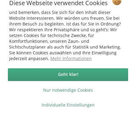
Diese Webseite verwendet Cookies
Ab 75 € versandkostenfrei *
und bemerken, dass Sie sich für den Inhalt dieser
Service Hotline
Website interessieren. Wir würden uns freuen, Sie bei
ihrem Besuch zu begleiten. Ist das für Sie in Ordnung?
Shop Service
Wir respektieren Ihre Privatsphäre und so geht’s: Wir
setzen Cookies für technische Zwecke, für
Komfortfunktionen, unseren Zaun- und
Informationen
Sichtschutzplaner als auch für Statistik und Marketing.
Sie können Cookies auswählen und Ihre Einwilligung
* bei Paketversand. Alle Preise inkl. gesetzl. Mehrwertsteuer zzgl.
jederzeit anpassen.
Mehr Informationen
Versandkosten
.
Copyright © afp marketing gmbh - Alle Rechte vorbehalten
Geht klar!
Nur notwendige Cookies
Sicher zahlen in unserem Onlineshop
Individuelle Einstellungen