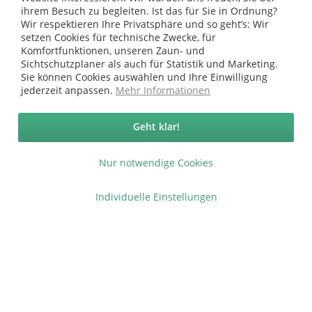
Shop Service
ihrem Besuch zu begleiten. Ist das für Sie in Ordnung?
Wir respektieren Ihre Privatsphäre und so geht’s: Wir
Informationen
setzen Cookies für technische Zwecke, für
Komfortfunktionen, unseren Zaun- und
Sichtschutzplaner als auch für Statistik und Marketing.
* bei Paketversand. Alle Preise inkl. gesetzl. Mehrwertsteuer zzgl.
Sie können Cookies auswählen und Ihre Einwilligung
Versandkosten
.
jederzeit anpassen.
Mehr Informationen
Copyright © afp marketing gmbh - Alle Rechte vorbehalten
Geht klar!
Sicher zahlen in unserem Onlineshop
Nur notwendige Cookies
Individuelle Einstellungen