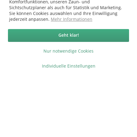
Vertrag widerrufen
Komfortfunktionen, unseren Zaun- und
Sichtschutzplaner als auch für Statistik und Marketing.
Ab 75 € versandkostenfrei *
Sie können Cookies auswählen und Ihre Einwilligung
jederzeit anpassen.
Mehr Informationen
Service Hotline
Geht klar!
Shop Service
Informationen
Nur notwendige Cookies
Individuelle Einstellungen
* bei Paketversand. Alle Preise inkl. gesetzl. Mehrwertsteuer zzgl.
Versandkosten
.
Copyright © afp marketing gmbh - Alle Rechte vorbehalten
Sicher zahlen in unserem Onlineshop