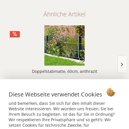
Ähnliche Artikel
Doppelstabmatte, 60cm, anthrazit
ab 22,00 €
43,00 €
Diese Webseite verwendet Cookies
Grundpreis:
8,80 €/ m
zwei Qualitäten
und bemerken, dass Sie sich für den Inhalt dieser
Website interessieren. Wir würden uns freuen, Sie bei
ihrem Besuch zu begleiten. Ist das für Sie in Ordnung?
Wir respektieren Ihre Privatsphäre und so geht’s: Wir
setzen Cookies für technische Zwecke, für