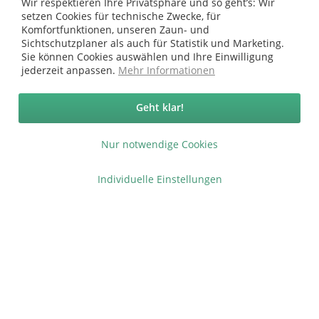
Wir respektieren Ihre Privatsphäre und so geht’s: Wir
setzen Cookies für technische Zwecke, für
Komfortfunktionen, unseren Zaun- und
Vertrag widerrufen
Sichtschutzplaner als auch für Statistik und Marketing.
Sie können Cookies auswählen und Ihre Einwilligung
Ab 75 € versandkostenfrei *
jederzeit anpassen.
Mehr Informationen
Service Hotline
Geht klar!
Shop Service
Nur notwendige Cookies
Informationen
Individuelle Einstellungen
* bei Paketversand. Alle Preise inkl. gesetzl. Mehrwertsteuer zzgl.
Versandkosten
.
Copyright © afp marketing gmbh - Alle Rechte vorbehalten
Sicher zahlen in unserem Onlineshop